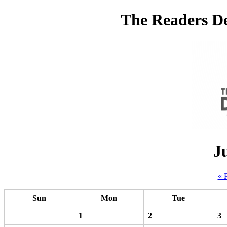
The Readers De
J
« 
Sun
Mon
Tue
1
2
3